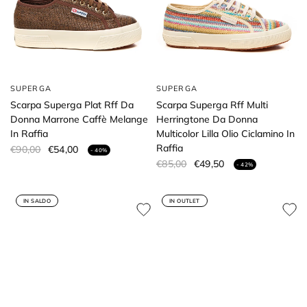
SUPERGA
SUPERGA
Scarpa Superga Plat Rff Da
Scarpa Superga Rff Multi
Donna Marrone Caffè Melange
Herringtone Da Donna
In Raffia
Multicolor Lilla Olio Ciclamino In
Raffia
€90,00
€54,00
- 40%
€85,00
€49,50
- 42%
IN SALDO
IN OUTLET