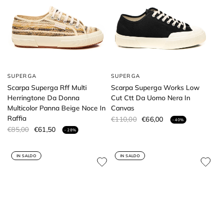
SUPERGA
SUPERGA
Scarpa Superga Rff Multi
Scarpa Superga Works Low
Herringtone Da Donna
Cut Ctt Da Uomo Nera In
Multicolor Panna Beige Noce In
Canvas
Raffia
€110,00
€66,00
- 40%
€85,00
€61,50
- 28%
IN SALDO
IN SALDO