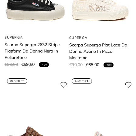
SUPERGA
SUPERGA
Scarpa Superga 2632 Stripe
Scarpa Superga Plat Lace Da
Platform Da Donna Nera In
Donna Avorio In Pizzo
Poliuretano
Macramè
€99,00
€59,50
€90,00
€65,00
- 40%
- 28%
IN OUTLET
IN OUTLET