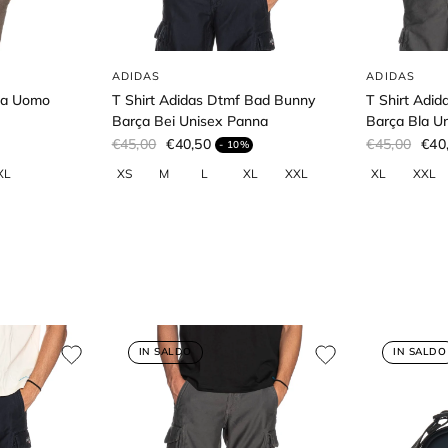
ADIDAS
ADIDAS
Da Uomo
T Shirt Adidas Dtmf Bad Bunny
T Shirt Adi
Barça Bei Unisex Panna
Barça Bla U
€45,00
€40,50
€45,00
€40
- 10%
IN SALDO
IN SALDO