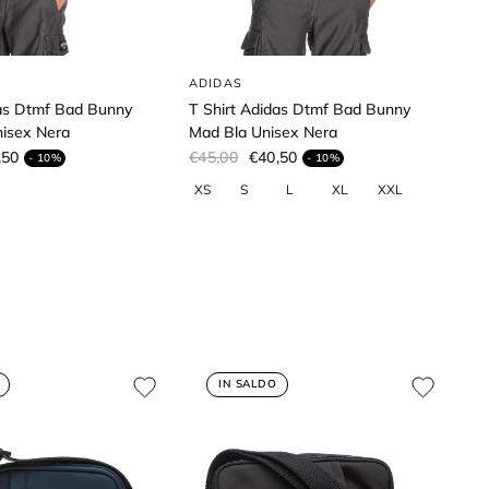
ADIDAS
das Dtmf Bad Bunny
T Shirt Adidas Dtmf Bad Bunny
nisex Nera
Mad Bla Unisex Nera
,50
€45,00
€40,50
- 10%
- 10%
IN SALDO