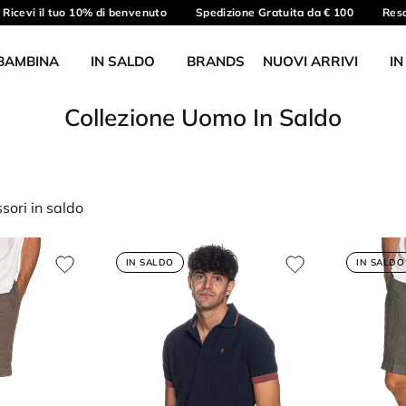
cevi il tuo 10% di benvenuto
Spedizione Gratuita da € 100
Reso gr
BAMBINA
IN SALDO
BRANDS
NUOVI ARRIVI
IN
Collezione Uomo In Saldo
sori in saldo
IN SALDO
IN SALDO