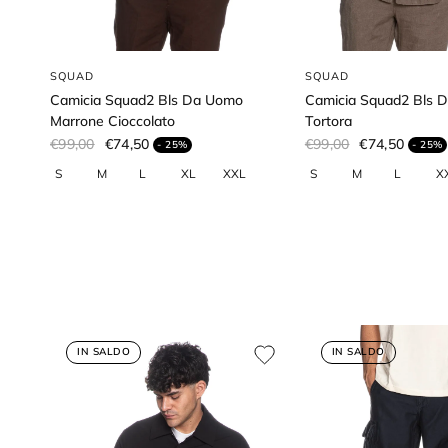
SQUAD
SQUAD
Camicia Squad2 Bls Da Uomo
Camicia Squad2 Bls 
Marrone Cioccolato
Tortora
€99,00
€74,50
€99,00
€74,50
- 25%
- 25%
IN SALDO
IN SALDO