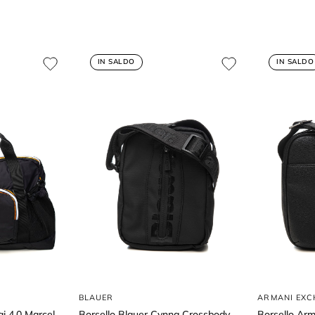
IN SALDO
IN SALDO
BLAUER
ARMANI EX
i 4.0 Marcel
Borsello Blauer Cynna Crossbody
Borsello Ar