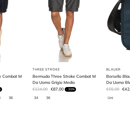
THREE STROKE
BLAUER
e Combat M
Bermuda Three Stroke Combat M
Borsello Bl
Da Uomo Grigio Medio
Da Uomo Blu
€124,00
€87,00
€55,00
€42
%
- 30%