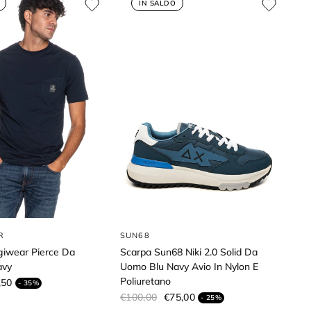
IN SALDO
R
SUN68
igiwear Pierce Da
Scarpa Sun68 Niki 2.0 Solid Da
avy
Uomo Blu Navy Avio In Nylon E
Poliuretano
,50
- 35%
€100,00
€75,00
- 25%