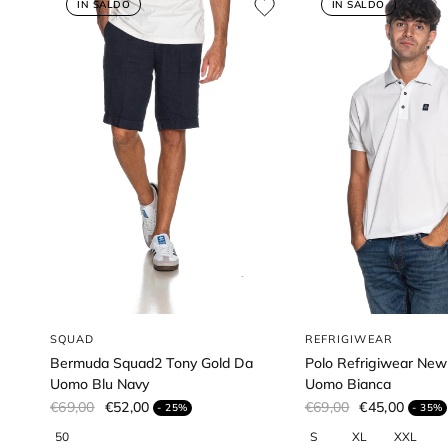
IN SALDO
IN SALDO
SQUAD
REFRIGIWEAR
Bermuda Squad2 Tony Gold Da
Polo Refrigiwear New
Uomo Blu Navy
Uomo Bianca
€69,00
€52,00
€69,00
€45,00
- 25%
- 35%