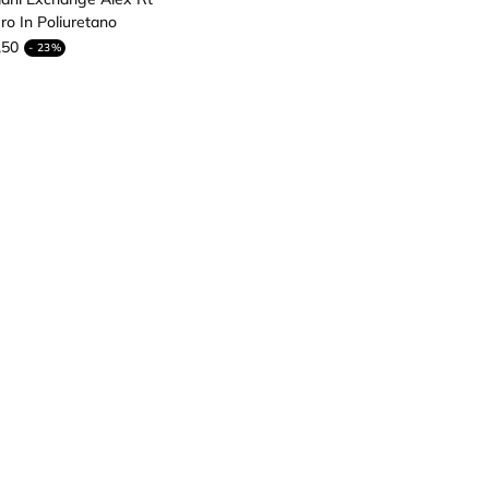
o In Poliuretano
,50
- 23%