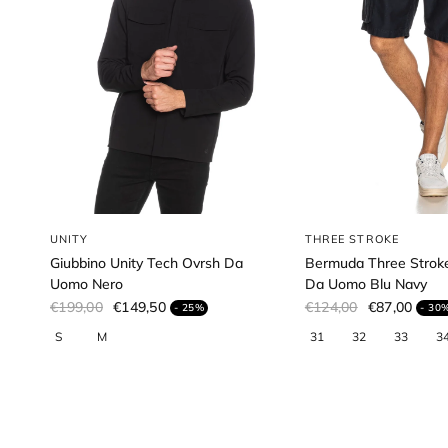
UNITY
THREE STROKE
Giubbino Unity Tech Ovrsh Da
Bermuda Three Strok
Uomo Nero
Da Uomo Blu Navy
€199,00
€149,50
€124,00
€87,00
- 25%
- 30