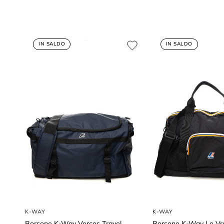
IN SALDO
IN SALDO
K-WAY
K-WAY
Borsone K-Way Vercos Travel
Borsone K-Way Le Vra