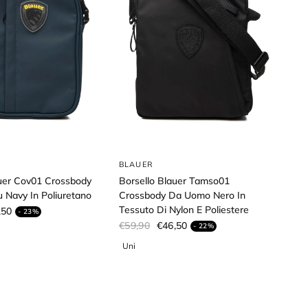
BLAUER
auer Cov01 Crossbody
Borsello Blauer Tamso01
 Navy In Poliuretano
Crossbody Da Uomo Nero In
Tessuto Di Nylon E Poliestere
,50
- 23%
€59,90
€46,50
- 22%