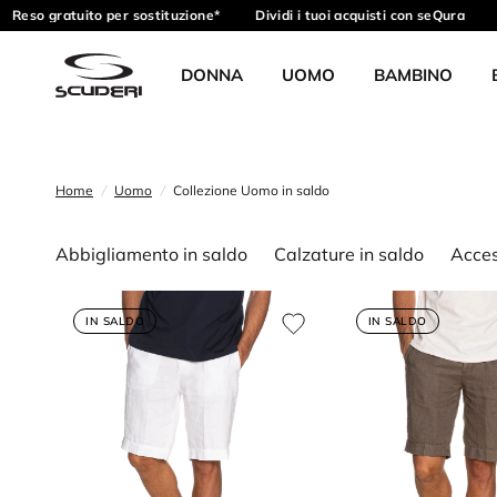
eso gratuito per sostituzione*
Dividi i tuoi acquisti con seQura
Ri
DONNA
UOMO
BAMBINO
Home
/
Uomo
/
Collezione Uomo in saldo
Abbigliamento in saldo
Calzature in saldo
Acces
IN SALDO
IN SALDO