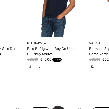
REFRIGIWEAR
SQUAD
 Gold Da
Polo Refrigiwear Ray Da Uomo
Bermuda Sq
a
Blu Navy Mauve
Uomo Verde 
€69,00
€45,00
€69,00
€52
- 35%