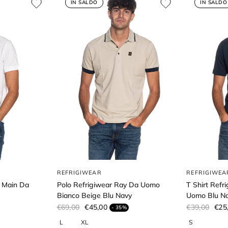
IN SALDO
IN SALDO
REFRIGIWEAR
REFRIGIWEA
 Main Da
Polo Refrigiwear Ray Da Uomo
T Shirt Refr
Bianco Beige Blu Navy
Uomo Blu N
€69,00
€45,00
€39,00
€25
- 35%