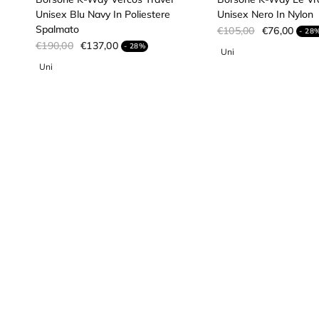
Unisex Blu Navy In Poliestere
Unisex Nero In Nylon
Spalmato
€105,00
€76,00
- 28
€190,00
€137,00
- 28%