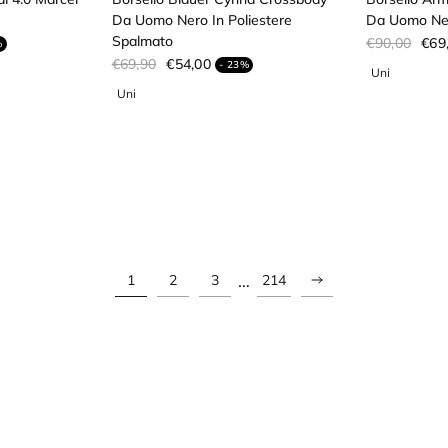
Da Uomo Nero In Poliestere
Da Uomo Ner
Spalmato
€90,00
€69
%
€69,90
€54,00
- 23%
…
1
2
3
214