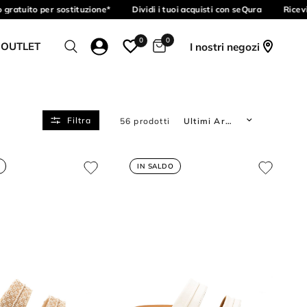
atuito per sostituzione*
Dividi i tuoi acquisti con seQura
Ricevi i
0
0
 OUTLET
I nostri negozi
Translation missing: it.produ
Filtra
56 prodotti
IN SALDO