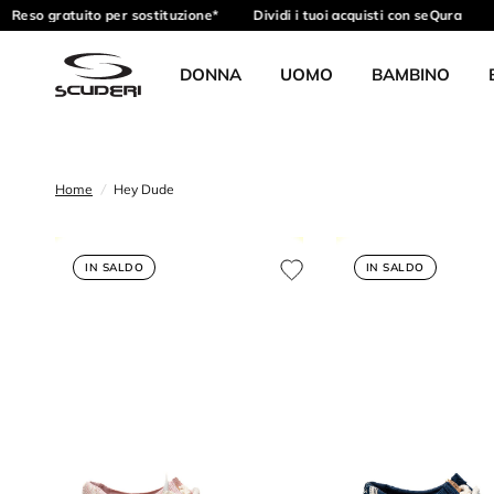
eso gratuito per sostituzione*
Dividi i tuoi acquisti con seQura
Ri
DONNA
UOMO
BAMBINO
Home
/
Hey Dude
IN SALDO
IN SALDO