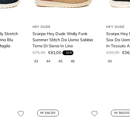
HEY DUDE
HEY DUDE
y Stretch
Scarpa Hey Dude Wally Funk
Scarpa Hey 
ina Blu
Summer Stitch Da Uomo Sabbia
Sox Da Uomo
Maglia
Terra Di Siena In Lino
In Tessuto A
€75,99
€61,00
€59,99
€36
- 20%
IN SALDO
IN SALDO