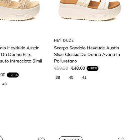
HEY DUDE
alo Heydude Austin
Scarpa Sandalo Heydude Austin
 Da Donna Ecrù
Slide Classic Da Donna Avorio In
suto Intrecciato Simil
Poliuretano
€59,99
€48,00
- 20%
,00
- 20%
IN SALDO