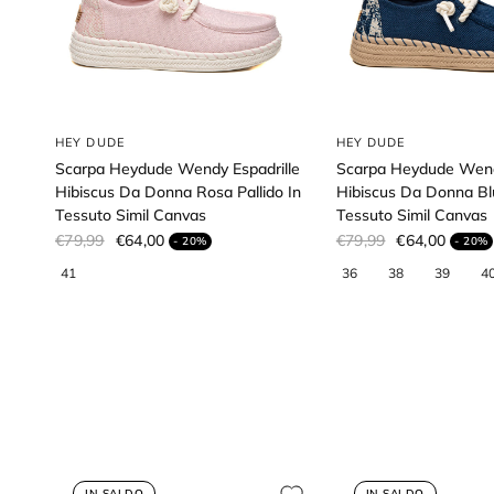
HEY DUDE
HEY DUDE
Scarpa Heydude Wendy Espadrille
Scarpa Heydude Wend
Hibiscus Da Donna Rosa Pallido In
Hibiscus Da Donna Bl
Tessuto Simil Canvas
Tessuto Simil Canvas
€79,99
€64,00
€79,99
€64,00
- 20%
- 20%
IN SALDO
IN SALDO