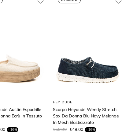
HEY DUDE
de Austin Espadrille
Scarpa Heydude Wendy Stretch
nna Ecrù In Tessuto
Sox Da Donna Blu Navy Melange
s
In Mesh Elasticizzato
,00
€59,90
€48,00
- 20%
- 20%