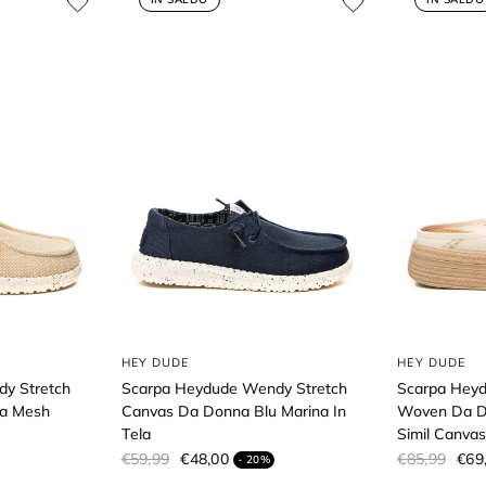
HEY DUDE
HEY DUDE
y Stretch
Scarpa Heydude Wendy Stretch
Scarpa Heydu
ma Mesh
Canvas Da Donna Blu Marina In
Woven Da Do
Tela
Simil Canva
€59,99
€48,00
€85,99
€69
- 20%