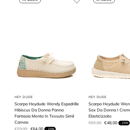
HEY DUDE
HEY DUDE
Scarpa Heydude Wendy Espadrille
Scarpa Heydude Wend
Hibiscus Da Donna Panna
Sox Da Donna I Cre
Fantasia Menta In Tessuto Simil
Elasticizzato
Canvas
€59,90
€48,00
- 20%
€79,99
€64,00
- 20%