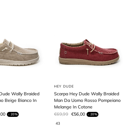
HEY DUDE
Dude Wally Braided
Scarpa Hey Dude Wally Braided
 Beige Bianco In
Man Da Uomo Rosso Pompeiano
Melange In Cotone
,00
€69,99
€56,00
- 20%
- 20%