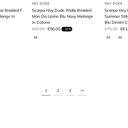
HEY DUDE
HEY DUDE
a Braided F
Scarpa Hey Dude Wally Braided
Scarpa Hey 
lange In
Man Da Uomo Blu Navy Melange
Summer Stit
In Cotone
Blu Denim Co
€69,99
€56,00
€75,99
€61
- 20%
1
2
3