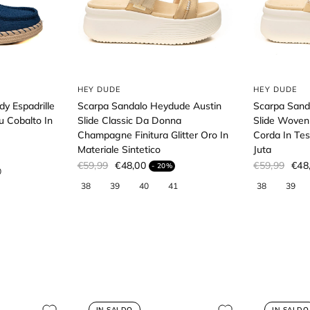
HEY DUDE
HEY DUDE
y Espadrille
Scarpa Sandalo Heydude Austin
Scarpa Sand
u Cobalto In
Slide Classic Da Donna
Slide Woven
Champagne Finitura Glitter Oro In
Corda In Tes
Materiale Sintetico
Juta
€59,99
€48,00
€59,99
€48
- 20%
IN SALDO
IN SALDO