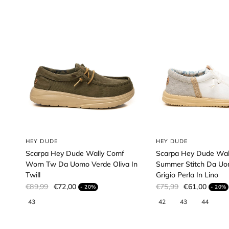
HEY DUDE
HEY DUDE
Scarpa Hey Dude Wally Comf
Scarpa Hey Dude Wal
Worn Tw Da Uomo Verde Oliva In
Summer Stitch Da Uo
Twill
Grigio Perla In Lino
€89,99
€72,00
€75,99
€61,00
- 20%
- 20%