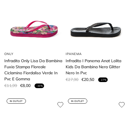
ONLY
IPANEMA
Infradito Only Lisa Da Bambina
Infradito I Panema Anat Lolita
Fuxia Stampa Floreale
Kids Da Bambina Nera Glitter
Ciclamino Fiordaliso Verde In
Nero In Pvc
Pvc E Gomma
€27,90
€20,50
- 27%
€11,99
€8,00
- 33%
IN OUTLET
IN OUTLET