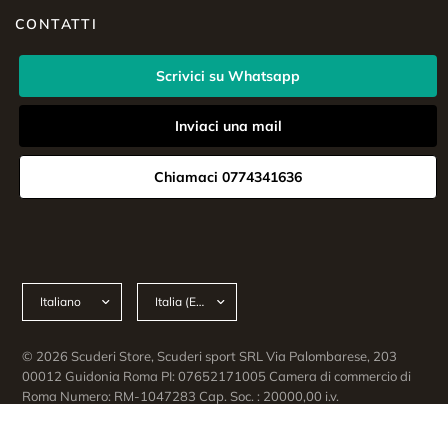
CONTATTI
Scrivici su Whatsapp
Inviaci una mail
Chiamaci 0774341636
Aggiorna
Aggiorna
paese/area
paese/area
geografica
geografica
© 2026 Scuderi Store, Scuderi sport SRL Via Palombarese, 203
00012 Guidonia Roma PI: 07652171005 Camera di commercio di
Roma Numero: RM-1047283 Cap. Soc. : 20000,00 i.v.