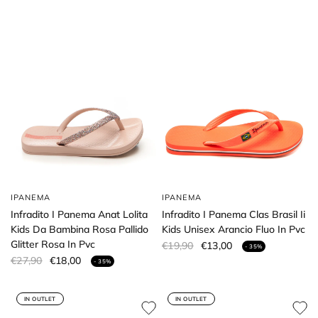
IPANEMA
IPANEMA
Infradito I Panema Anat Lolita
Infradito I Panema Clas Brasil Ii
Kids Da Bambina Rosa Pallido
Kids Unisex Arancio Fluo In Pvc
Glitter Rosa In Pvc
€19,90
€13,00
- 35%
€27,90
€18,00
- 35%
IN OUTLET
IN OUTLET