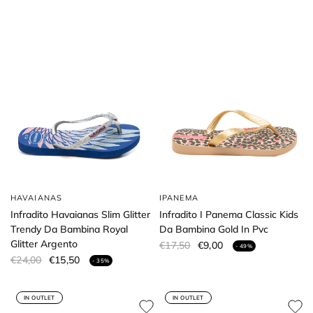
HAVAIANAS
IPANEMA
Infradito Havaianas Slim Glitter
Infradito I Panema Classic Kids
Trendy Da Bambina Royal
Da Bambina Gold In Pvc
Glitter Argento
€17,50
€9,00
- 49%
€24,00
€15,50
- 35%
IN OUTLET
IN OUTLET