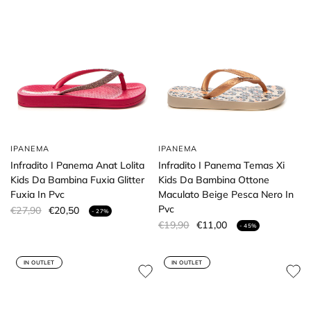
IPANEMA
IPANEMA
Infradito I Panema Anat Lolita
Infradito I Panema Temas Xi
Kids Da Bambina Fuxia Glitter
Kids Da Bambina Ottone
Fuxia In Pvc
Maculato Beige Pesca Nero In
Pvc
€27,90
€20,50
- 27%
€19,90
€11,00
- 45%
IN OUTLET
IN OUTLET