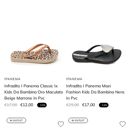
IPANEMA
IPANEMA
Infradito I Panema Classic Ix
Infradito I Panema Maxi
Kids Da Bambina Oro Maculato
Fashion Kids Da Bambina Nera
Beige Marrone In Pvc
In Pvc
€17,90
€12,00
€25,90
€17,00
- 33%
- 34%
IN OUTLET
IN OUTLET