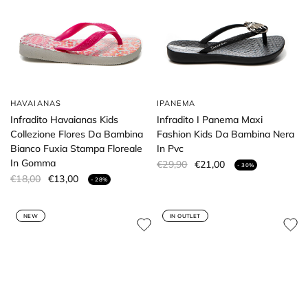
HAVAIANAS
IPANEMA
Infradito Havaianas Kids
Infradito I Panema Maxi
Collezione Flores Da Bambina
Fashion Kids Da Bambina Nera
Bianco Fuxia Stampa Floreale
In Pvc
In Gomma
€29,90
€21,00
- 30%
€18,00
€13,00
- 28%
NEW
IN OUTLET