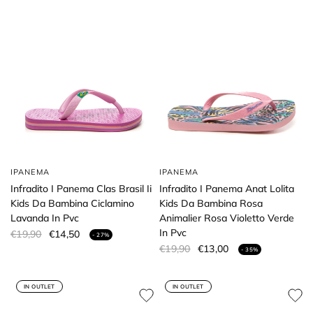
IPANEMA
IPANEMA
Infradito I Panema Clas Brasil Ii
Infradito I Panema Anat Lolita
Kids Da Bambina Ciclamino
Kids Da Bambina Rosa
Lavanda In Pvc
Animalier Rosa Violetto Verde
In Pvc
€19,90
€14,50
- 27%
€19,90
€13,00
- 35%
IN OUTLET
IN OUTLET