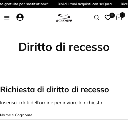
o gratuito per sostituzione*
Dividi i tuoi acquisti con seQura
Rice
0
0
Diritto di recesso
Richiesta di diritto di recesso
Inserisci i dati dell’ordine per inviare la richiesta.
Nome e Cognome