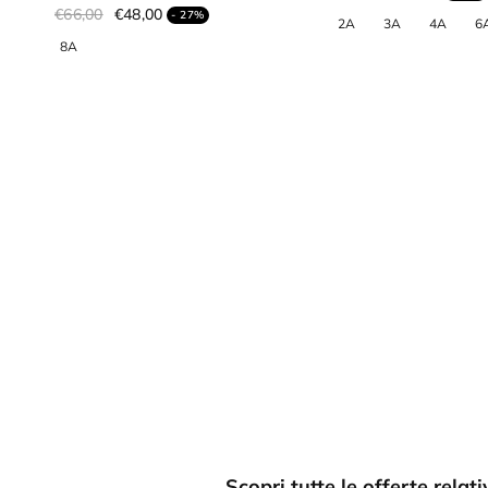
€66,00
€48,00
- 27%
Scopri tutte le offerte rela