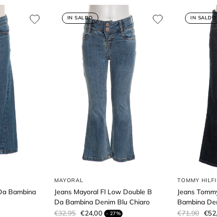
IN SALDO
IN SALDO
MAYORAL
TOMMY HILF
 Da Bambina
Jeans Mayoral Fl Low Double B
Jeans Tommy
Da Bambina Denim Blu Chiaro
Bambina Den
€32,95
€24,00
€71,90
€52
- 27%