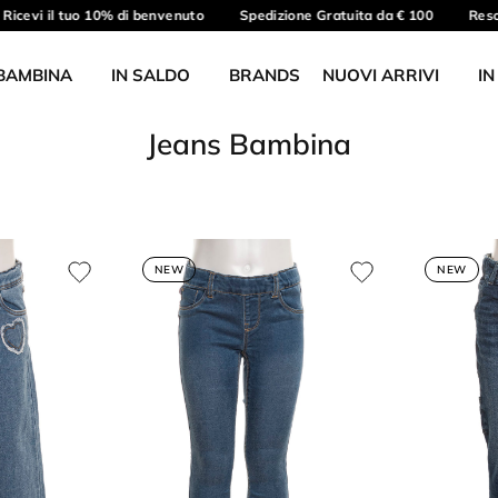
evi il tuo 10% di benvenuto
Spedizione Gratuita da € 100
Reso gr
BAMBINA
IN SALDO
BRANDS
NUOVI ARRIVI
IN
Jeans Bambina
NEW
NEW