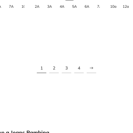
1
2
3
4
tive a Jeans Bambina