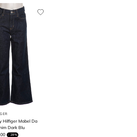
IGER
 Hilfiger Mabel Da
im Dark Blu
,00
- 28%