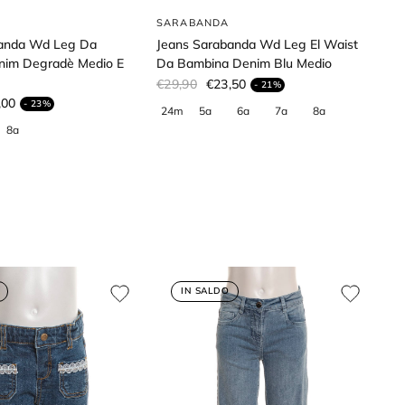
SARABANDA
banda Wd Leg Da
Jeans Sarabanda Wd Leg El Waist
nim Degradè Medio E
Da Bambina Denim Blu Medio
€29,90
€23,50
- 21%
,00
- 23%
IN SALDO