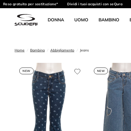
eso gratuito per sostituzione*
Dividi i tuoi acquisti con seQura
Ric
DONNA
UOMO
BAMBINO
Home
/
Bambina
/
Abbigliamento
/
Jeans
NEW
NEW