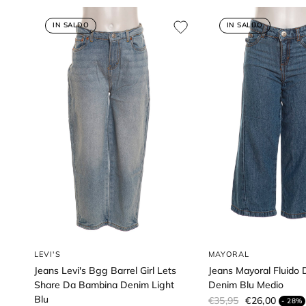
IN SALDO
IN SALDO
LEVI'S
MAYORAL
Jeans Levi's Bgg Barrel Girl Lets
Jeans Mayoral Fluido
Share Da Bambina Denim Light
Denim Blu Medio
Blu
€35,95
€26,00
- 28%