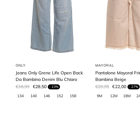
ONLY
MAYORAL
Jeans Only Grene Life Open Back
Pantalone Mayoral Fr
Da Bambina Denim Blu Chiaro
Bambina Beige
€36,99
€28,50
€29,95
€22,00
- 23%
- 27%