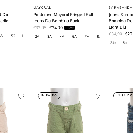
MAYORAL
SARABANDA
t Da
Pantalone Mayoral Fringed Bull
Jeans Sara
edio
Jeans Da Bambina Fuxia
Bambina De
Light Blu
€32,95
€24,00
- 27%
€34,90
€27
IN SALDO
IN SALDO