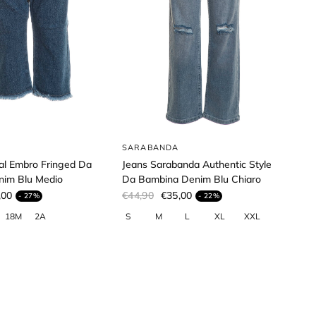
SARABANDA
al Embro Fringed Da
Jeans Sarabanda Authentic Style
nim Blu Medio
Da Bambina Denim Blu Chiaro
,00
€44,90
€35,00
- 27%
- 22%