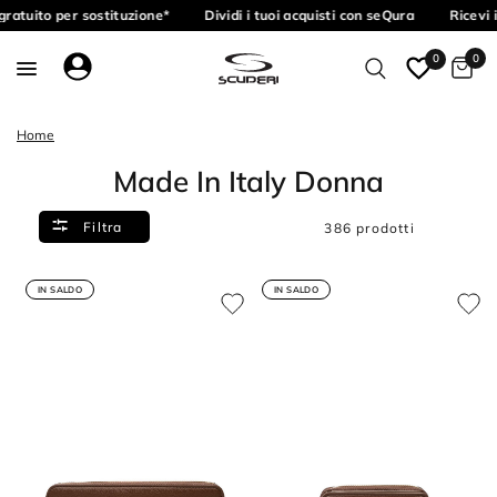
atuito per sostituzione*
Dividi i tuoi acquisti con seQura
Ricevi il
0
0
Home
Made In Italy Donna
Filtra
386 prodotti
IN SALDO
IN SALDO