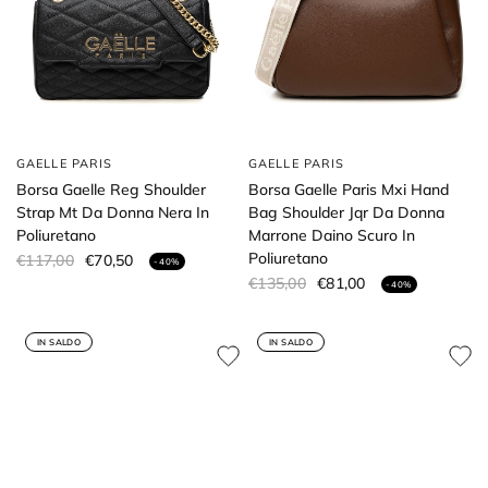
GAELLE PARIS
GAELLE PARIS
Borsa Gaelle Reg Shoulder
Borsa Gaelle Paris Mxi Hand
Strap Mt Da Donna Nera In
Bag Shoulder Jqr Da Donna
Poliuretano
Marrone Daino Scuro In
Poliuretano
€117,00
€70,50
- 40%
€135,00
€81,00
- 40%
IN SALDO
IN SALDO