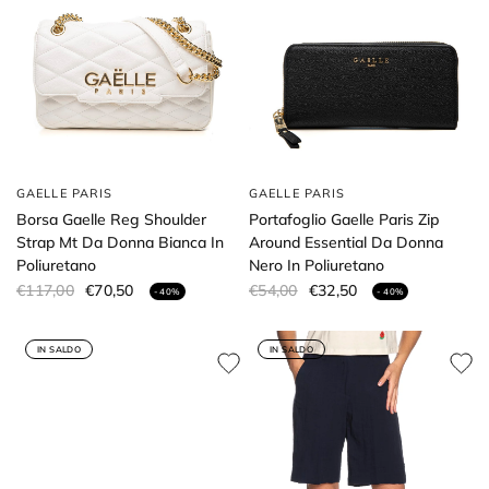
GAELLE PARIS
GAELLE PARIS
Borsa Gaelle Reg Shoulder
Portafoglio Gaelle Paris Zip
Strap Mt Da Donna Bianca In
Around Essential Da Donna
Poliuretano
Nero In Poliuretano
€117,00
€70,50
€54,00
€32,50
- 40%
- 40%
IN SALDO
IN SALDO