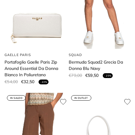
GAELLE PARIS
SQUAD
Portafoglio Gaelle Paris Zip
Bermuda Squad2 Grecia Da
Around Essential Da Donna
Donna Blu Navy
Bianco In Poliuretano
€79,00
€59,50
- 25%
€54,00
€32,50
- 40%
IN SALDO
IN OUTLET