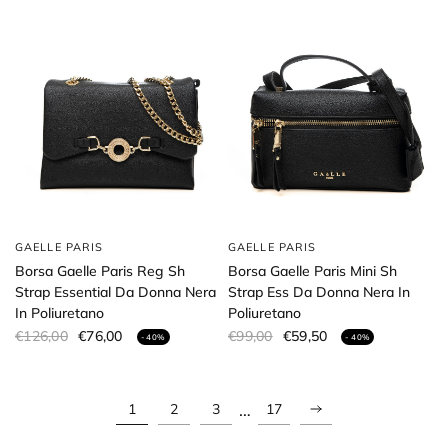
GAELLE PARIS
GAELLE PARIS
Borsa Gaelle Paris Reg Sh
Borsa Gaelle Paris Mini Sh
Strap Essential Da Donna Nera
Strap Ess Da Donna Nera In
In Poliuretano
Poliuretano
€126,00
€76,00
€99,00
€59,50
- 40%
- 40%
…
1
2
3
17