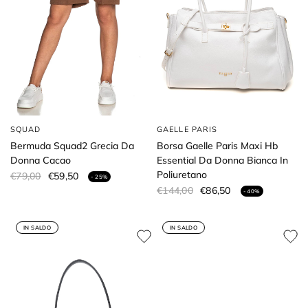
SQUAD
GAELLE PARIS
Bermuda Squad2 Grecia Da
Borsa Gaelle Paris Maxi Hb
Donna Cacao
Essential Da Donna Bianca In
Poliuretano
€79,00
€59,50
- 25%
€144,00
€86,50
- 40%
IN SALDO
IN SALDO