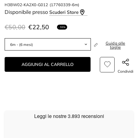
H3BW02-KA2X0-G012
(17760339-6m)
Disponibile presso
Scuderi Store
€50,00
€22,50
- 55%
Guida alle
taglie
AGGIUNGI AL CARRELLO
Condividi