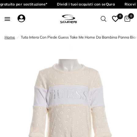
ratuito per sostituzione*
Dividi i tuoi acquisti con seQura
Ricevi 
0
0
Home
/
Tuta Intera Con Piede Guess Take Me Home Da Bambina Panna Bia