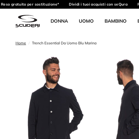
Reso gratuito per sostituzione*
Dividi i tuoi acquisti con seQura
Ri
DONNA
UOMO
BAMBINO
Home
/
Trench Essential Da Uomo Blu Marina