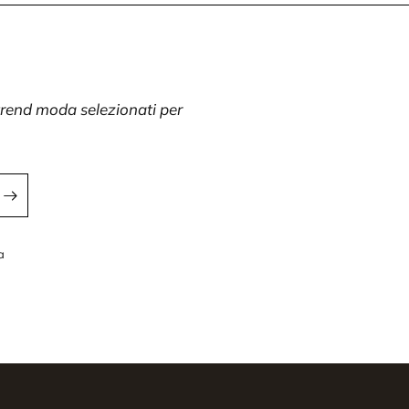
 trend moda selezionati per
a
a