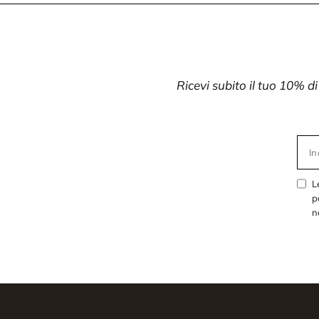
Ricevi subito il tuo 10% d
In
L
p
n