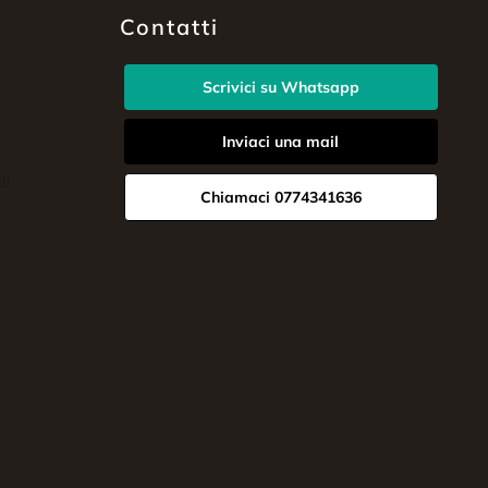
Contatti
Scrivici su Whatsapp
Inviaci una mail
Chiamaci 0774341636