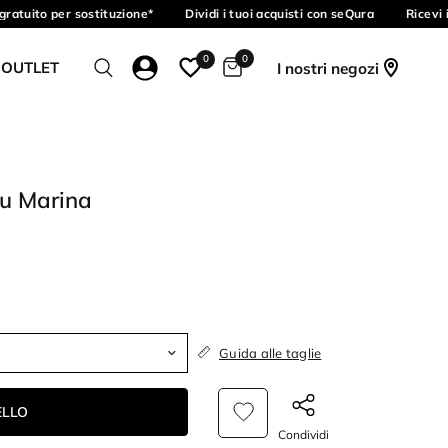
atuito per sostituzione*
Dividi i tuoi acquisti con seQura
Ricevi i
0
0
 OUTLET
I nostri negozi
lu Marina
Guida alle taglie
ELLO
Condividi