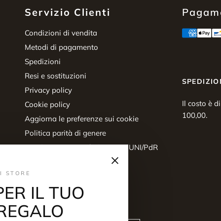
Servizio Clienti
Pagame
Condizioni di vendita
Metodi di pagamento
Spedizioni
Resi e sostituzioni
SPEDIZIO
Privacy policy
Il costo è d
Cookie policy
100,00.
Aggiorna le preferenze sui cookie
Politica parità di genere
Certificazione parità di genere UNI/PdR
×
125:2022
Diritto di recesso
I STORE
PER IL TUO
REGALO