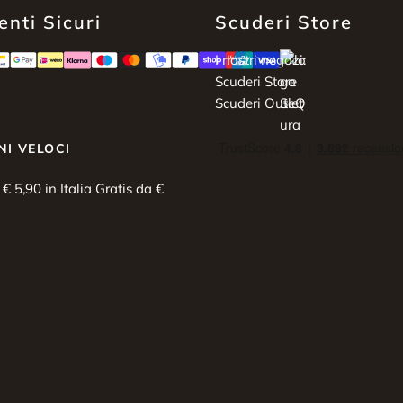
nti Sicuri
Scuderi Store
I nostri negozi:
Scuderi Store
Scuderi Outlet
NI VELOCI
i € 5,90 in Italia Gratis da €