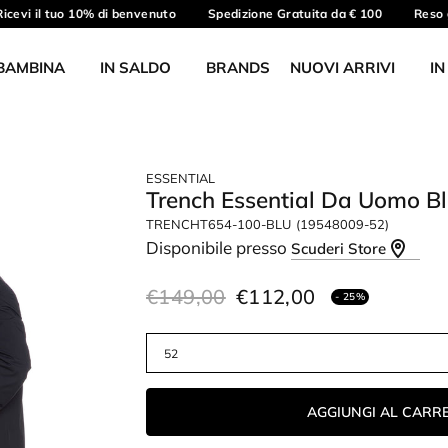
cevi il tuo 10% di benvenuto
Spedizione Gratuita da € 100
Reso gr
BAMBINA
IN SALDO
BRANDS
NUOVI ARRIVI
IN
ESSENTIAL
Trench Essential Da Uomo B
TRENCHT654-100-BLU
(19548009-52)
Disponibile presso
Scuderi Store
€149,00
€112,00
- 25%
AGGIUNGI AL CARR