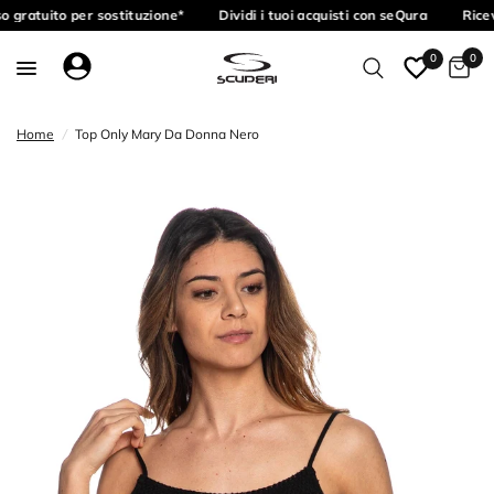
 gratuito per sostituzione*
Dividi i tuoi acquisti con seQura
Ricev
0
0
Home
/
Top Only Mary Da Donna Nero