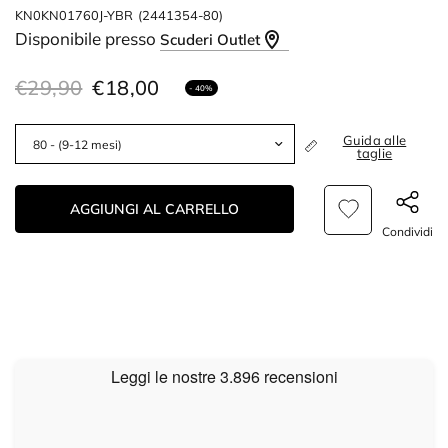
KN0KN01760J-YBR
(2441354-80)
Disponibile presso
Scuderi Outlet
€29,90
€18,00
- 40%
Guida alle
taglie
AGGIUNGI AL CARRELLO
Condividi