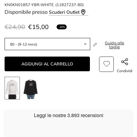
KN0KN01857-YBR-WHITE
(11827237-80)
Disponibile presso
Scuderi Outlet
€24,90
€15,00
- 40%
Guida alle
taglie
AGGIUNGI AL CARRELLO
Condividi