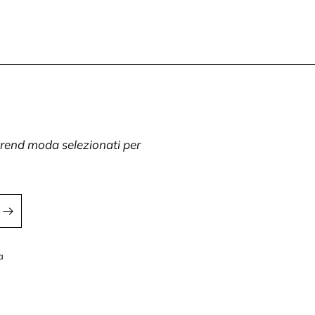
 trend moda selezionati per
a
a