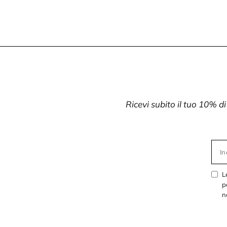
Ricevi subito il tuo 10% d
In
L
p
n