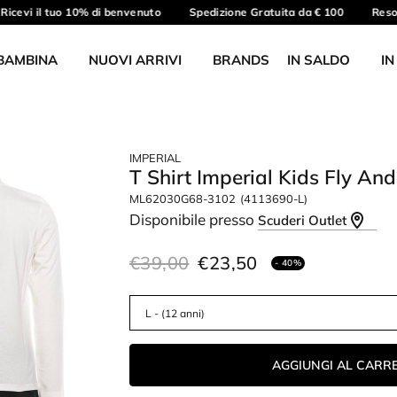
icevi il tuo 10% di benvenuto
Spedizione Gratuita da € 100
Reso g
BAMBINA
NUOVI ARRIVI
BRANDS
IN SALDO
IN
IMPERIAL
T Shirt Imperial Kids Fly A
ML62030G68-3102
(4113690-L)
Disponibile presso
Scuderi Outlet
€39,00
€23,50
- 40%
AGGIUNGI AL CARR