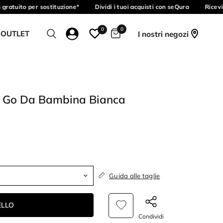
ratuito per sostituzione*
Dividi i tuoi acquisti con seQura
Ricevi 
0
0
 OUTLET
I nostri negozi
nd Go Da Bambina Bianca
Guida alle taglie
ELLO
Condividi