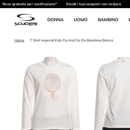
Reso gratuito per sostituzione*
Dividi i tuoi acquisti con seQura
R
DONNA
UOMO
BAMBINO
Home
/
T Shirt Imperial Kids Fly And Go Da Bambina Bianca