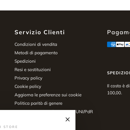
Servizio Clienti
Pagame
Condizioni di vendita
Metodi di pagamento
Spedizioni
Resi e sostituzioni
SPEDIZIO
Privacy policy
Il costo è d
Cookie policy
100,00.
Aggiorna le preferenze sui cookie
Politica parità di genere
Certificazione parità di genere UNI/PdR
×
125:2022
Diritto di recesso
I STORE