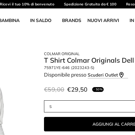
icevi il tuo 10% di benvenuto
Spedizione Gratuita da € 100
Reso g
BAMBINA
IN SALDO
BRANDS
NUOVI ARRIVI
IN
COLMAR ORIGINAL
T Shirt Colmar Originals De
75971YE-646
(2023243-S)
Disponibile presso
Scuderi Outlet
€59,00
€29,50
- 50%
AGGIUNGI AL CARR