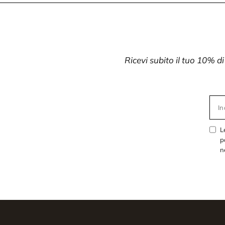
Ricevi subito il tuo 10% d
In
L
p
n