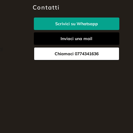
Contatti
Scrivici su Whatsapp
Inviaci una mail
Chiamaci 0774341636