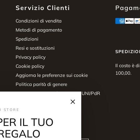
Servizio Clienti
Pagame
Condizioni di vendita
Metodi di pagamento
Spedizioni
Resi e sostituzioni
SPEDIZIO
Privacy policy
Il costo è d
Cookie policy
100,00.
Aggiorna le preferenze sui cookie
Politica parità di genere
Certificazione parità di genere UNI/PdR
×
125:2022
Diritto di recesso
I STORE
PER IL TUO
REGALO