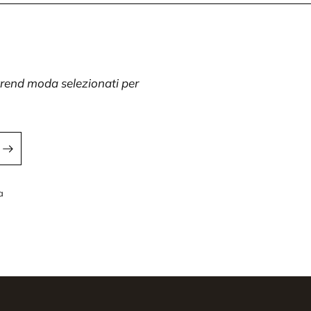
 trend moda selezionati per
a
a