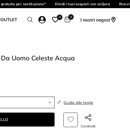
ratuito per sostituzione*
Dividi i tuoi acquisti con seQura
Ricevi 
0
0
 OUTLET
I nostri negozi
ll Da Uomo Celeste Acqua
Guida alle taglie
ELLO
Condividi