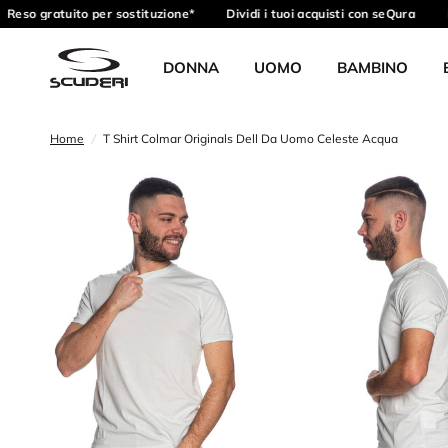
Reso gratuito per sostituzione*
Dividi i tuoi acquisti con seQura
R
DONNA
UOMO
BAMBINO
Home
/
T Shirt Colmar Originals Dell Da Uomo Celeste Acqua