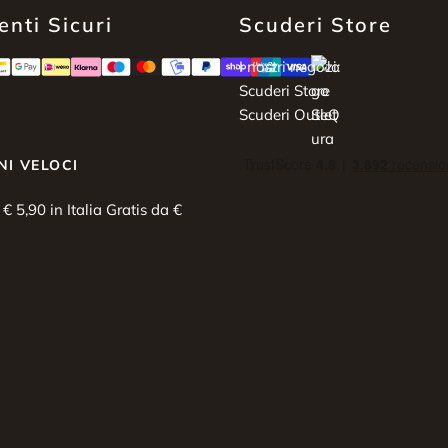
nti Sicuri
Scuderi Store
I nostri negozi:
Scuderi Store
Scuderi Outlet
NI VELOCI
i € 5,90 in Italia Gratis da €