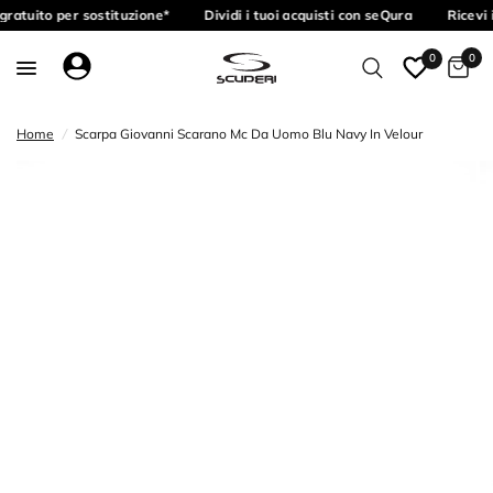
ratuito per sostituzione*
Dividi i tuoi acquisti con seQura
Ricevi 
0
0
Home
/
Scarpa Giovanni Scarano Mc Da Uomo Blu Navy In Velour