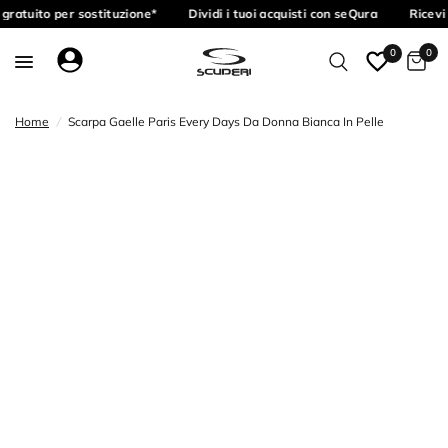
gratuito per sostituzione*
Dividi i tuoi acquisti con seQura
Ricevi 
0
0
Home
/
Scarpa Gaelle Paris Every Days Da Donna Bianca In Pelle