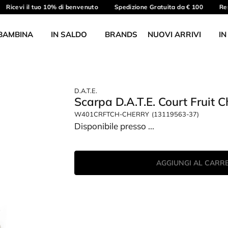
Ricevi il tuo 10% di benvenuto
Spedizione Gratuita da € 100
Reso
BAMBINA
IN SALDO
BRANDS
NUOVI ARRIVI
IN
D.A.T.E.
Scarpa D.A.T.E. Court Fruit 
W401CRFTCH-CHERRY
(13119563-37)
Disponibile presso
...
AGGIUNGI AL CARR