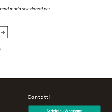
 trend moda selezionati per
a
a
Contatti
Scrivici su Whatsapp