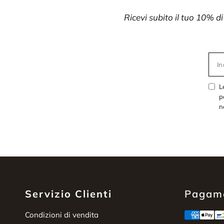
Ricevi subito il tuo 10% d
In
L
p
n
Servizio Clienti
Pagame
Condizioni di vendita