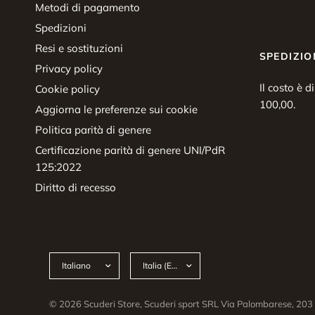
Metodi di pagamento
Spedizioni
Resi e sostituzioni
SPEDIZIO
Privacy policy
Il costo è d
Cookie policy
100,00.
Aggiorna le preferenze sui cookie
Politica parità di genere
Certificazione parità di genere UNI/PdR
125:2022
Diritto di recesso
Aggiorna
Aggiorna
paese/area
paese/area
geografica
geografica
© 2026 Scuderi Store, Scuderi sport SRL Via Palombarese, 2