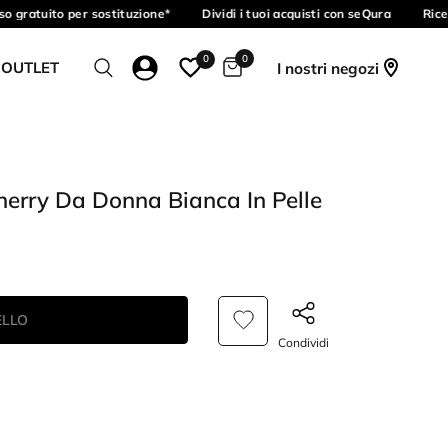
 gratuito per sostituzione*
Dividi i tuoi acquisti con seQura
Ricev
0
0
 OUTLET
I nostri negozi
Cherry Da Donna Bianca In Pelle
ELLO
Condividi