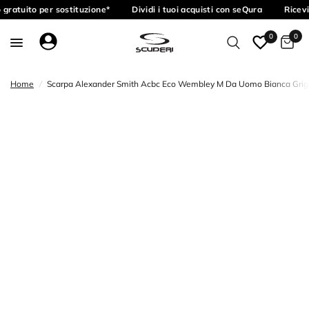
gratuito per sostituzione*
Dividi i tuoi acquisti con seQura
Ricevi
0
0
Home
/
Scarpa Alexander Smith Acbc Eco Wembley M Da Uomo Bianca Grigio