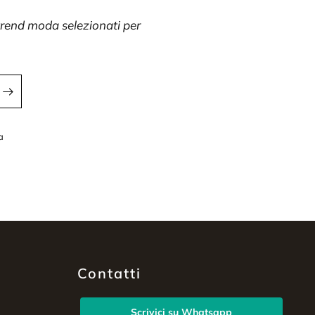
 trend moda selezionati per
a
a
Contatti
Scrivici su Whatsapp