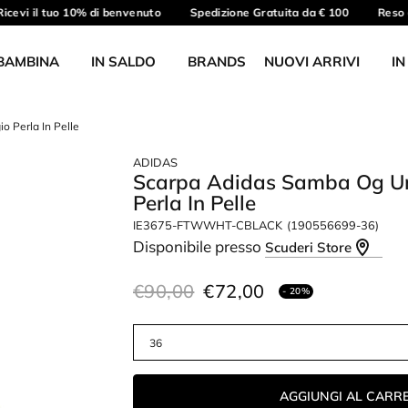
cevi il tuo 10% di benvenuto
Spedizione Gratuita da € 100
Reso gr
BAMBINA
IN SALDO
BRANDS
NUOVI ARRIVI
IN
 Perla In Pelle
ADIDAS
Scarpa Adidas Samba Og Un
Perla In Pelle
IE3675-FTWWHT-CBLACK
(190556699-36)
Disponibile presso
Scuderi Store
€90,00
€72,00
- 20%
AGGIUNGI AL CARR