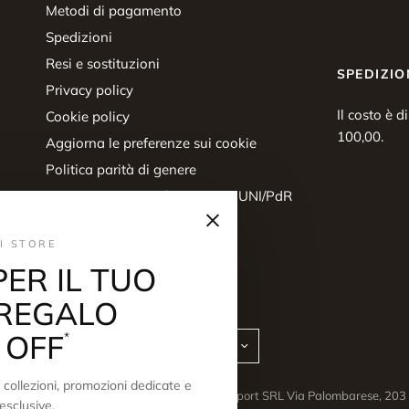
Metodi di pagamento
Spedizioni
Resi e sostituzioni
SPEDIZIO
Privacy policy
Il costo è d
Cookie policy
100,00.
Aggiorna le preferenze sui cookie
Politica parità di genere
Certificazione parità di genere UNI/PdR
×
125:2022
Diritto di recesso
I STORE
PER IL TUO
REGALO
 OFF
*
Aggiorna
Aggiorna
paese/area
paese/area
geografica
geografica
collezioni, promozioni dedicate e
© 2026 Scuderi Store, Scuderi sport SRL Via Palombarese, 2
esclusive.