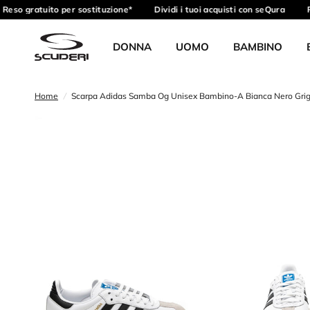
Reso gratuito per sostituzione*
Dividi i tuoi acquisti con seQura
Ri
DONNA
UOMO
BAMBINO
Home
/
Scarpa Adidas Samba Og Unisex Bambino-A Bianca Nero Grigio