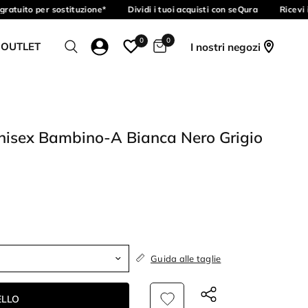
atuito per sostituzione*
Dividi i tuoi acquisti con seQura
Ricevi i
0
0
 OUTLET
I nostri negozi
isex Bambino-A Bianca Nero Grigio
Guida alle taglie
ELLO