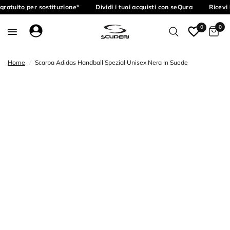
ratuito per sostituzione*
Dividi i tuoi acquisti con seQura
Ricevi 
0
0
Home
/
Scarpa Adidas Handball Spezial Unisex Nera In Suede