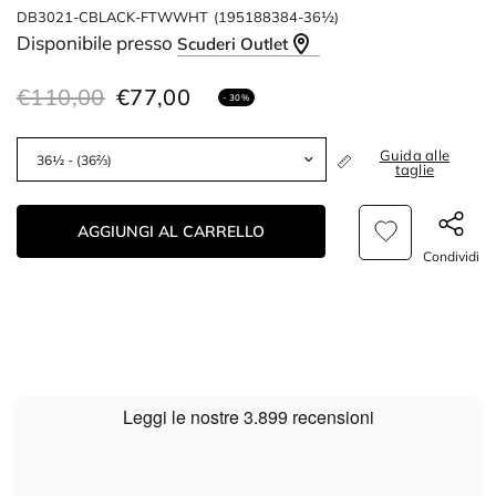
DB3021-CBLACK-FTWWHT
(195188384-36½)
Disponibile presso
Scuderi Outlet
€110,00
€77,00
- 30%
Guida alle
taglie
AGGIUNGI AL CARRELLO
Condividi