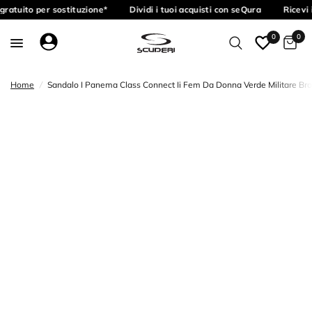
ratuito per sostituzione*
Dividi i tuoi acquisti con seQura
Ricevi 
0
0
Home
/
Sandalo I Panema Class Connect Ii Fem Da Donna Verde Militare Bro