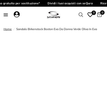
o gratuito per sostituzione*
Dividi i tuoi acquisti con seQura
Ricev
0
0
Home
/
Sandalo Birkenstock Boston Eva Da Donna Verde Oliva In Eva