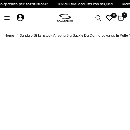
o gratuito per sostituzione*
Dividi i tuoi acquisti con seQura
Ricev
0
0
Home
/
Sandalo Birkenstock Arizona Big Buckle Da Donna Lavanda In Pelle