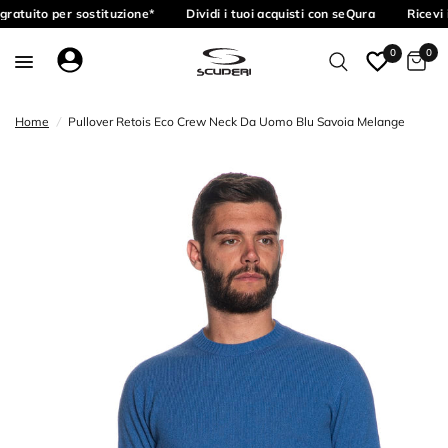
ratuito per sostituzione*
Dividi i tuoi acquisti con seQura
Ricevi 
0
0
Home
/
Pullover Retois Eco Crew Neck Da Uomo Blu Savoia Melange