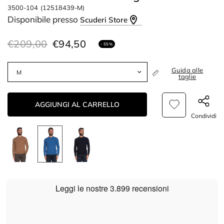
3500-104
(12518439-M)
Disponibile presso
Scuderi Store
€209,00
€94,50
- 55%
Guida alle
taglie
AGGIUNGI AL CARRELLO
Condividi