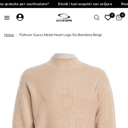
o gratuito per sostituzione*
Dividi i tuoi acquisti con seQura
Rice
0
0
Home
/
Pullover Guess Metal Heart Logo Da Bambina Beige