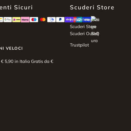
nti Sicuri
Scuderi Store
I nostri negozi:
Scuderi Store
Scuderi Outlet
Trustpilot
NI VELOCI
i € 5,90 in Italia Gratis da €