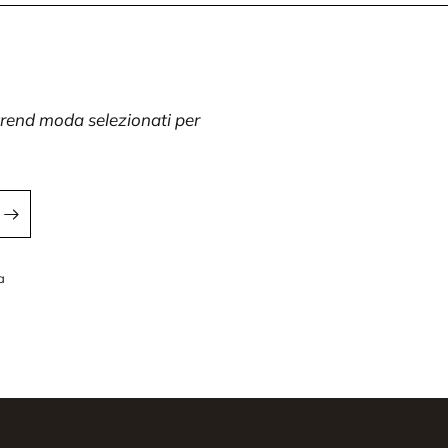
 trend moda selezionati per
a
a