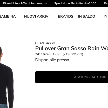
Ricevi il tuo 10% di benvenuto
Spedizione Gratuita da € 100
Reso
BAMBINA
NUOVI ARRIVI
BRANDS
IN SALDO
IN
GRAN SASSO
Pullover Gran Sasso Rain W
2411624601-598
(2190295-52)
Disponibile presso
...
AGGIUNGI AL CARR