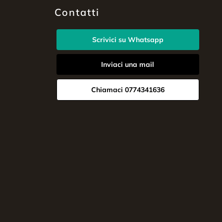
Contatti
Scrivici su Whatsapp
Inviaci una mail
Chiamaci 0774341636