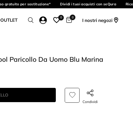
 gratuito per sostituzione*
Dividi i tuoi acquisti con seQura
Ricev
0
0
 OUTLET
I nostri negozi
ool Paricollo Da Uomo Blu Marina
ELLO
Condividi