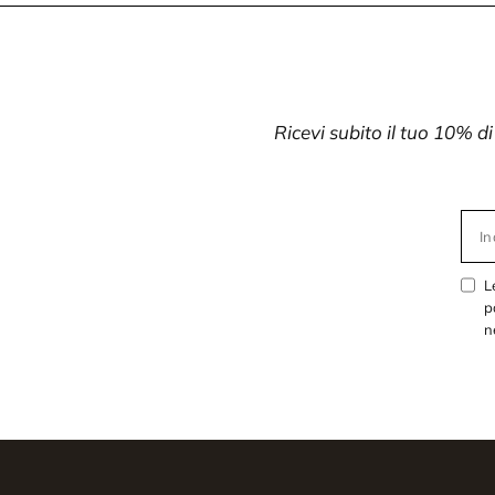
Ricevi subito il tuo 10% d
In
L
p
n