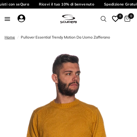
uisti con seQura
Ricevi il tuo 10% di benvenuto
Spedizione Gratuit
0
0
Home
/
Pullover Essential Trendy Motion Da Uomo Zafferano