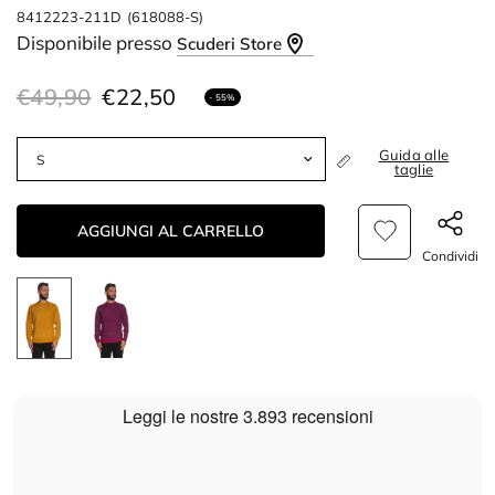
8412223-211D
(618088-S)
Disponibile presso
Scuderi Store
€49,90
€22,50
- 55%
Guida alle
taglie
AGGIUNGI AL CARRELLO
Condividi