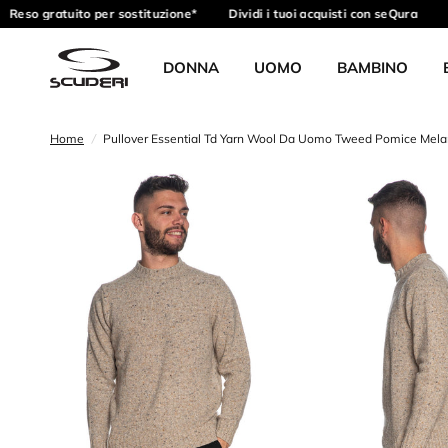
Reso gratuito per sostituzione*
Dividi i tuoi acquisti con seQura
R
DONNA
UOMO
BAMBINO
Home
/
Pullover Essential Td Yarn Wool Da Uomo Tweed Pomice Mel