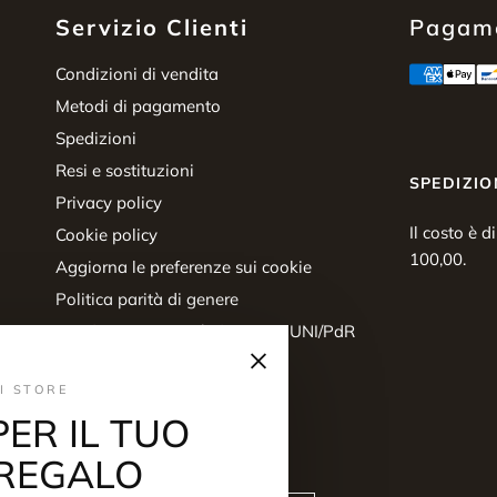
Servizio Clienti
Pagame
Condizioni di vendita
Metodi di pagamento
Spedizioni
Resi e sostituzioni
SPEDIZIO
Privacy policy
Il costo è d
Cookie policy
100,00.
Aggiorna le preferenze sui cookie
Politica parità di genere
Certificazione parità di genere UNI/PdR
×
125:2022
Diritto di recesso
I STORE
PER IL TUO
REGALO