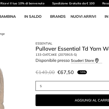
icevi il tuo 10% di benvenuto
Spedizione Gratuita da € 100
Reso g
BAMBINA
IN SALDO
BRANDS
NUOVI ARRIVI
IN
ange
ESSENTIAL
Pullover Essential Td Yarn
133-OATCAKE
(2070915-S)
Disponibile presso
Scuderi Store
€149,00
€67,50
- 55%
AGGIUNGI AL CARR