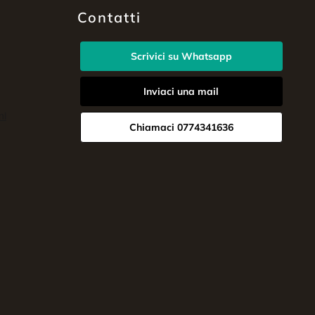
Contatti
Scrivici su Whatsapp
Inviaci una mail
Chiamaci 0774341636