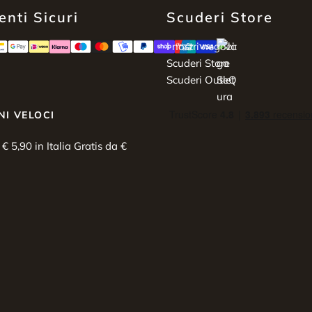
nti Sicuri
Scuderi Store
I nostri negozi:
Scuderi Store
Scuderi Outlet
NI VELOCI
i € 5,90 in Italia Gratis da €