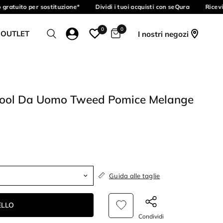
ratuito per sostituzione*
Dividi i tuoi acquisti con seQura
Ricevi 
0
0
 OUTLET
I nostri negozi
 Wool Da Uomo Tweed Pomice Melange
Guida alle taglie
ELLO
Condividi