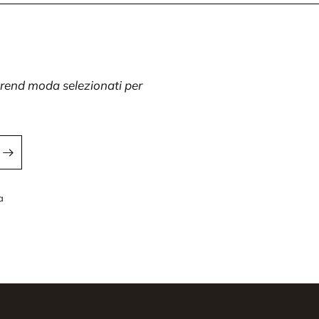
 trend moda selezionati per
a
a