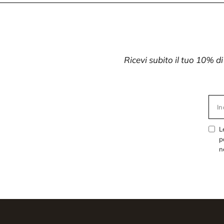
Ricevi subito il tuo 10% d
In
L
p
n