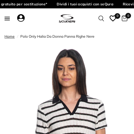
gratuito per sostituzione*
Dividi i tuoi acquisti con seQura
Ricevi
0
0
Home
/
Polo Only Halia Da Donna Panna Righe Nere