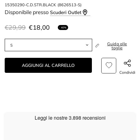
15350290-C.D.STR.BLACK
(8626513-S)
Disponibile presso
Scuderi Outlet
€29,99
€18,00
- 40%
Guida alle
taglie
AGGIUNGI AL CARRELLO
Condividi