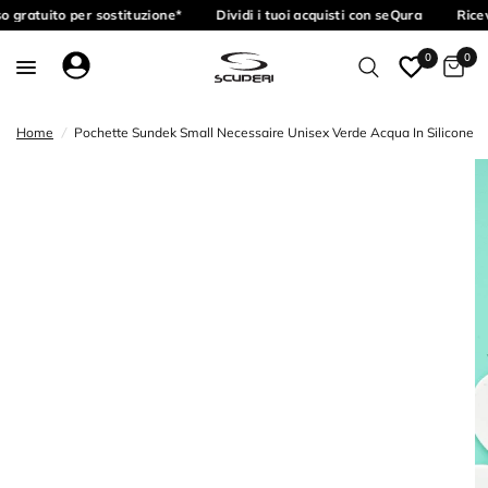
 gratuito per sostituzione*
Dividi i tuoi acquisti con seQura
Ricev
0
0
Home
/
Pochette Sundek Small Necessaire Unisex Verde Acqua In Silicone