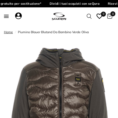
gratuito per sostituzione*
Dividi i tuoi acquisti con seQura
Ricevi 
0
0
Home
/
Piumino Blauer Blutand Da Bambino Verde Oliva