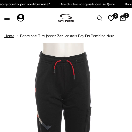
o gratuito per sostituzione*
Dividi i tuoi acquisti con seQura
Rice
0
0
Home
/
Pantalone Tuta Jordan Zen Masters Boy Da Bambino Nero