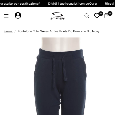
gratuito per sostituzione*
Dividi i tuoi acquisti con seQura
Ricevi 
0
0
Home
/
Pantalone Tuta Guess Active Pants Da Bambino Blu Navy