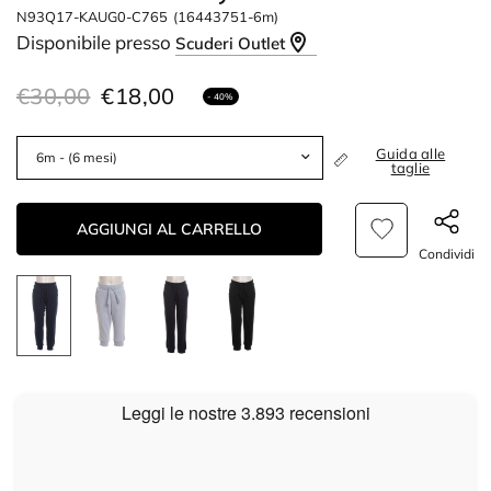
N93Q17-KAUG0-C765
(16443751-6m)
Disponibile presso
Scuderi Outlet
€30,00
€18,00
- 40%
Guida alle
taglie
AGGIUNGI AL CARRELLO
Condividi