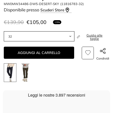
MW0MW34486-DW5-DESERT-SKY
(11816783-32)
Disponibile presso
Scuderi Store
€139,90
€105,00
- 25%
Guida alle
taglie
AGGIUNGI AL CARRELLO
Condividi