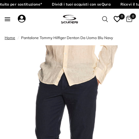
uito per sostituzione*
Dividi i tuoi acquisti con seQura
Ricevi il 
0
0
Home
/
Pantalone Tommy Hilfiger Denton Da Uomo Blu Navy