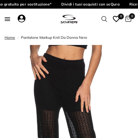
o gratuito per sostituzione*
Dividi i tuoi acquisti con seQura
Ricev
0
0
Home
/
Pantalone Markup Knit Da Donna Nero