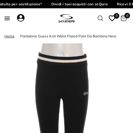
tuito per sostituzione*
Dividi i tuoi acquisti con seQura
Ricevi il
0
0
Home
/
Pantalone Guess Knit Waist Flared Pant Da Bambina Nero