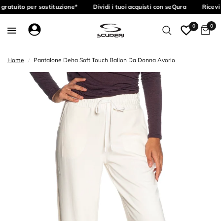
gratuito per sostituzione*
Dividi i tuoi acquisti con seQura
Ricevi 
0
0
Home
/
Pantalone Deha Soft Touch Ballon Da Donna Avorio