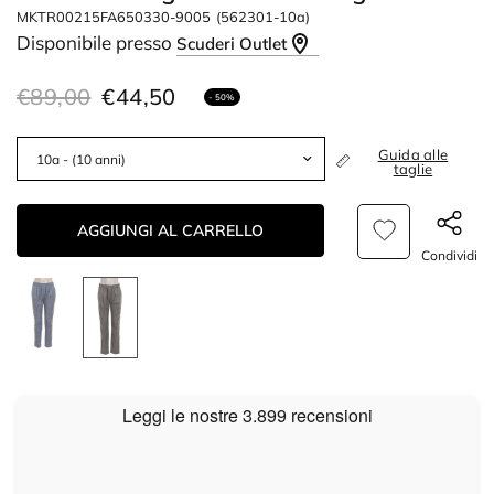
MKTR00215FA650330-9005
(562301-10a)
Disponibile presso
Scuderi Outlet
€89,00
€44,50
- 50%
Guida alle
taglie
AGGIUNGI AL CARRELLO
Condividi