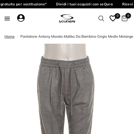
ratuito per sostituzione*
Dividi i tuoi acquisti con seQura
Ricevi 
0
0
Home
/
Pantalone Antony Morato Malibu Da Bambino Grigio Medio Melange