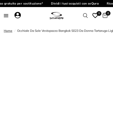
o gratuito per sostituzione*
Dividi i tuoi acquisti con seQura
Rice
0
0
Home
/
Occhiale Da Sole Vestopazzo Bangkok S023 Da Donna Tartaruga Ligh