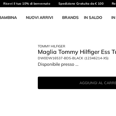
Ricevi il tuo 10% di benvenuto
Spedizione Gratuita da € 100
Reso
BAMBINA
NUOVI ARRIVI
BRANDS
IN SALDO
IN
TOMMY HILFIGER
Maglia Tommy Hilfiger Ess 
DW0DW16537-BDS-BLACK
(12346214-XS)
Disponibile presso
...
AGGIUNGI AL CARR