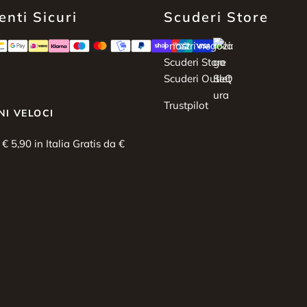
nti Sicuri
Scuderi Store
I nostri negozi:
Scuderi Store
Scuderi Outlet
Trustpilot
NI VELOCI
i € 5,90 in Italia Gratis da €