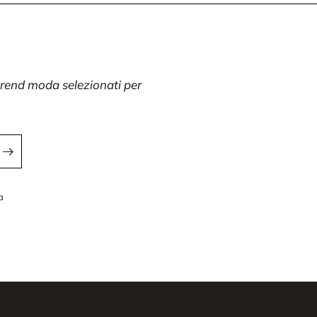
 trend moda selezionati per
a
a