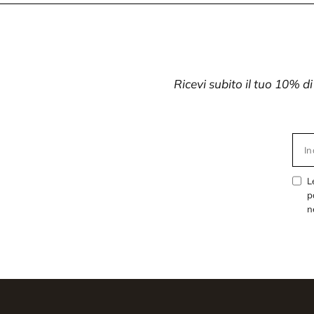
Ricevi subito il tuo 10% d
In
L
p
n