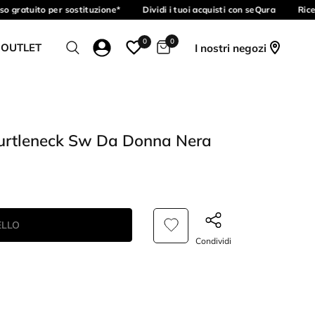
 gratuito per sostituzione*
Dividi i tuoi acquisti con seQura
Ricev
0
0
 OUTLET
I nostri negozi
Turtleneck Sw Da Donna Nera
ELLO
Condividi