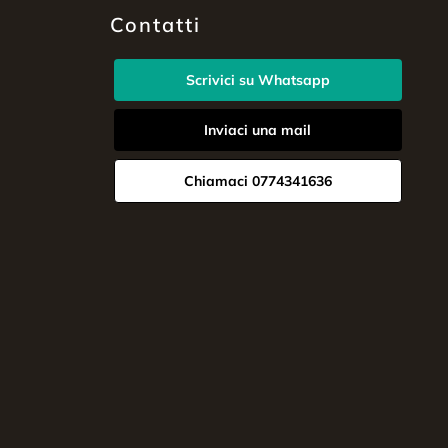
Contatti
Scrivici su Whatsapp
Inviaci una mail
Chiamaci 0774341636