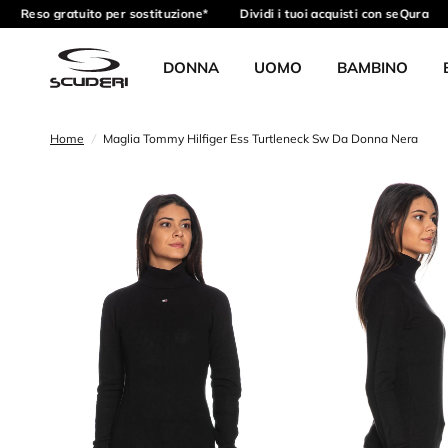
Reso gratuito per sostituzione*
Dividi i tuoi acquisti con seQura
DONNA
UOMO
BAMBINO
Home
/
Maglia Tommy Hilfiger Ess Turtleneck Sw Da Donna Nera