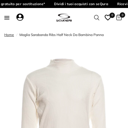
gratuito per sostituzione*
Dividi i tuoi acquisti con seQura
Ricevi 
0
0
Home
/
Maglia Sarabanda Ribs Half Neck Da Bambina Panna