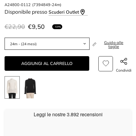
A24800-0112
(7394849-24m)
Disponibile presso
Scuderi Outlet
€22,90
€9,50
- 59%
Guida alle
taglie
AGGIUNGI AL CARRELLO
Condividi