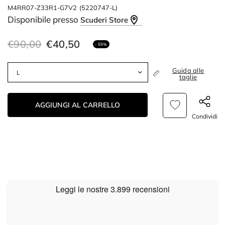
M4RR07-Z33R1-G7V2
(5220747-L)
Disponibile presso
Scuderi Store
€90,00
€40,50
- 55%
Guida alle
taglie
AGGIUNGI AL CARRELLO
Condividi