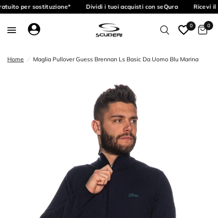
atuito per sostituzione*
Dividi i tuoi acquisti con seQura
Ricevi il
0
0
Home
/
Maglia Pullover Guess Brennan Ls Basic Da Uomo Blu Marina