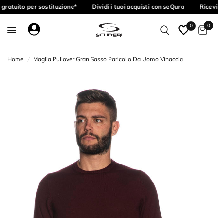
gratuito per sostituzione*
Dividi i tuoi acquisti con seQura
Ricevi
0
0
Home
/
Maglia Pullover Gran Sasso Paricollo Da Uomo Vinaccia