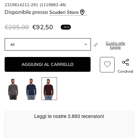
2319814212-291
(1119883-48)
Disponibile presso
Scuderi Store
€205,00
€92,50
- 55%
Guida alle
taglie
AGGIUNGI AL CARRELLO
Condividi