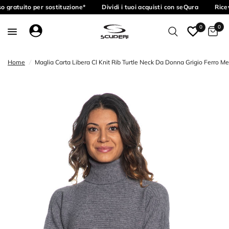
 gratuito per sostituzione*
Dividi i tuoi acquisti con seQura
Ricev
0
0
Home
/
Maglia Carta Libera Cl Knit Rib Turtle Neck Da Donna Grigio Ferro M