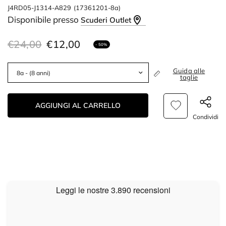
J4RD05-J1314-A829
(17361201-8a)
Disponibile presso
Scuderi Outlet
€24,00
€12,00
- 50%
Guida alle
taglie
AGGIUNGI AL CARRELLO
Condividi