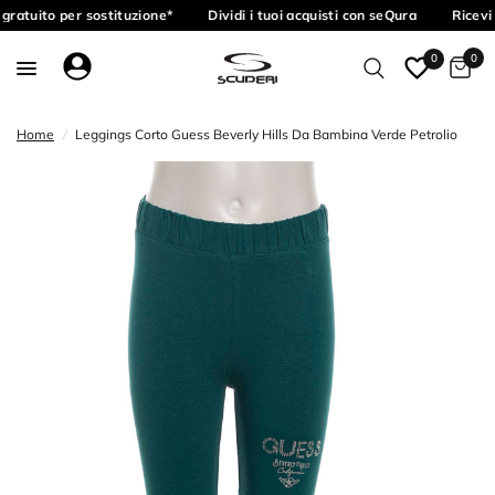
gratuito per sostituzione*
Dividi i tuoi acquisti con seQura
Ricevi 
0
0
Home
/
Leggings Corto Guess Beverly Hills Da Bambina Verde Petrolio