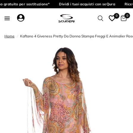
o gratuito per sostituzione*
Dividi i tuoi acquisti con seQura
Ricev
0
0
Home
/
Kaftano 4 Giveness Pretty Da Donna Stampa Freggi E Animalier Rosa