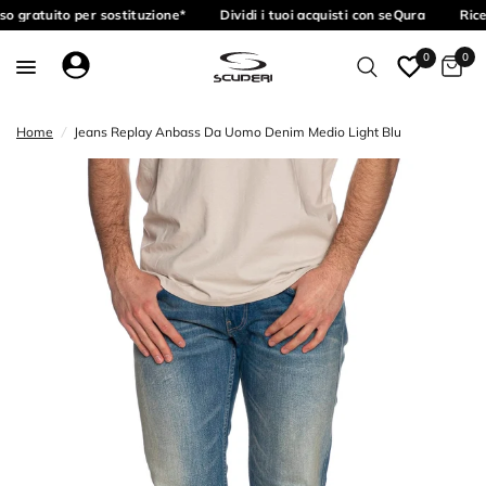
o gratuito per sostituzione*
Dividi i tuoi acquisti con seQura
Rice
0
0
Home
/
Jeans Replay Anbass Da Uomo Denim Medio Light Blu