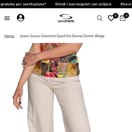
gratuito per sostituzione*
Dividi i tuoi acquisti con seQura
Ricevi 
0
0
Home
/
Jeans Guess Garment Dyed Da Donna Denim Beige