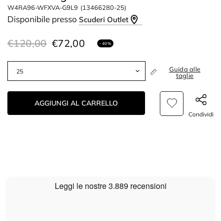
W4RA96-WFXVA-G9L9
(13466280-25)
Disponibile presso
Scuderi Outlet
€120,00
€72,00
- 40%
Guida alle
taglie
AGGIUNGI AL CARRELLO
Condividi