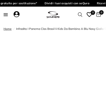
gratuito per sostituzione*
Dividi i tuoi acquisti con seQura
Ricevi 
0
0
Home
/
Infradito I Panema Clas Brasil Ii Kids Da Bambino A Blu Navy Giallo S