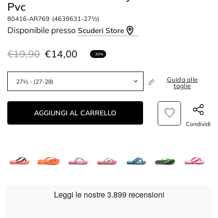
Pvc
80416-AR769
(4639631-27½)
Disponibile presso
Scuderi Store
€19,90
€14,00
- 30%
Guida alle
taglie
AGGIUNGI AL CARRELLO
Condividi