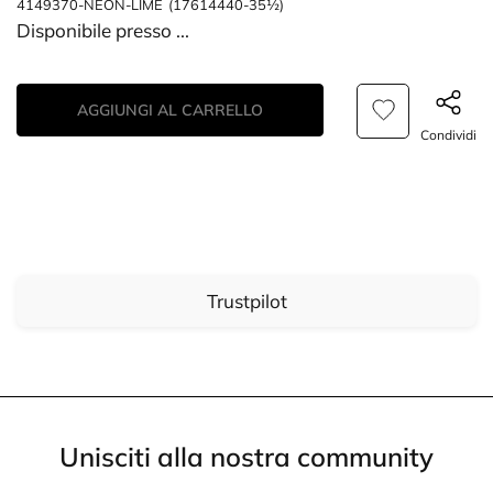
4149370-NEON-LIME
(17614440-35½)
Disponibile presso
...
AGGIUNGI AL CARRELLO
Condividi
Trustpilot
Unisciti alla nostra community