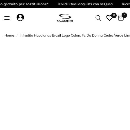
o gratuito per sostituzione*
Dividi i tuoi acquisti con seQura
Ricev
0
0
Home
/
Infradito Havaianas Brazil Logo Colors Fc Da Donna Cedro Verde L